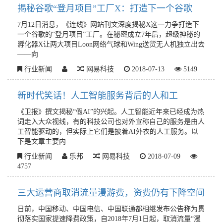
揭秘谷歌“登月项目”工厂X：打造下一个谷歌
7月12日消息，《连线》网站刊文深度揭秘X这一力争打造下
一个谷歌的“登月项目”工厂。在秘密成立7年后，超级神秘的
孵化器X让两大项目Loon网络气球和Wing送货无人机独立出去
——向
行业新闻
网易科技
2018-07-13
5149
新时代笑话！人工智能服务背后的人和工
《卫报》撰文揭秘“假AI”的兴起。人工智能近年来已经成为热
词走入大众视线，有的科技公司也对外宣称自己的服务是由人
工智能驱动的，但实际上它们是披着AI外衣的人工服务。以
下是文章主要内
行业新闻
乐邦
网易科技
2018-07-09
4757
三大运营商取消流量漫游费，资费仍有下降空间
日前，中国移动、中国电信、中国联通都相继发布公告称为贯
彻落实国家提速降费政策，自2018年7月1日起，取消流量“漫